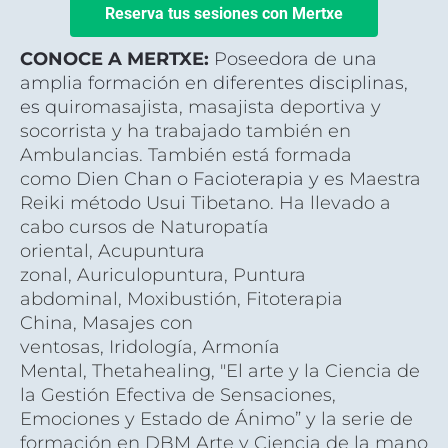
Reserva tus sesiones con Mertxe
CONOCE A MERTXE: 
Poseedora de una 
amplia formación en diferentes disciplinas, 
es q
uiromasajista, m
asajista deportiva y 
s
ocorrista y ha t
rabajado también en 
Ambulancias. También está formada 
como 
Dien Chan o Facioterapia y es 
Maestra 
Reiki método Usui Tibetano. Ha llevado a 
cabo cursos de 
Naturopatía 
oriental, 
Acupuntura 
zonal, 
Auriculopuntura, 
Puntura 
abdominal
, 
Moxibustión, 
Fitoterapia 
China, 
Masajes con 
ventosas
, 
Iridología, 
Armonía 
Mental, 
Thetahealing, "
El arte y la Ciencia de 
la Gestión Efectiva de Sensaciones, 
Emociones y Estado de Ánimo” y la serie de 
formación en DBM Arte y Ciencia de la mano 