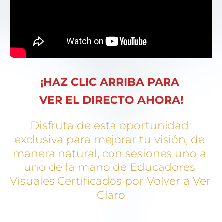
¡HAZ CLIC ARRIBA PARA 
VER EL DIRECTO AHORA!
Disfruta de esta oportunidad 
exclusiva para mejorar tu visión, de 
manera natural, con sesiones uno a 
uno de la mano de Educadores 
Visuales Certificados por Volver a Ver 
Claro