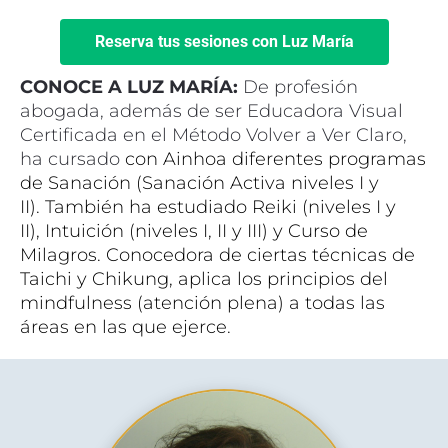
Reserva tus sesiones con Luz María
CONOCE A LUZ MARÍA: 
De profesión 
abogada, además de ser Educadora Visual 
Certificada en el Método Volver a Ver Claro, 
ha cursado
 con Ainhoa diferentes programas 
de Sanación (Sanación Activa niveles I y 
II). 
También ha estudiado 
Reiki (niveles I y 
II), 
Intuición (niveles I, II y III) y 
Curso de 
Milagros. Conocedora de c
iertas técnicas de 
Taichi y Chikung, aplica los principios del 
m
indfulness (atención plena) a todas las 
áreas en las que ejerce.