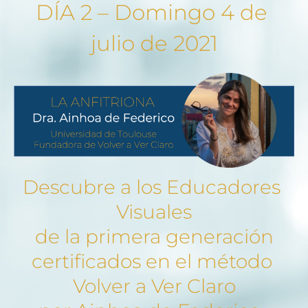
DÍA 2 – Domingo 4 de 
julio de 2021
Descubre a los Educadores 
Visuales
de la primera generación
certificados
 en el método 
Volver a Ver Claro